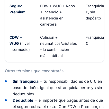
Seguro
FDW + WUG + Robo
Franquicia 0
Premium
+ Incendio +
€, sin
asistencia en
depósito
carretera
CDW +
Colisión +
Franquicia 0
WUG
(nivel
neumáticos/cristales
€
intermedio)
- la combinación
más habitual
Otros términos que encontrarás:
Sin franquicia
= tu responsabilidad es de 0 € en
caso de daño. Igual que «franquicia cero» y «sin
deductible».
Deductible
= el importe que pagas antes de que
el seguro cubra el resto. Con FDW o Premium, es