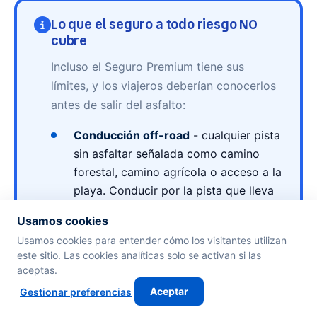
Lo que el seguro a todo riesgo NO
cubre
Incluso el Seguro Premium tiene sus
límites, y los viajeros deberían conocerlos
antes de salir del asfalto:
Conducción off-road
- cualquier pista
sin asfaltar señalada como camino
forestal, camino agrícola o acceso a la
playa. Conducir por la pista que lleva
a la playa de Balos es un ejemplo
Usamos cookies
clásico de exclusión. Si tienes que
Usamos cookies para entender cómo los visitantes utilizan
llegar a una playa aislada, aparca en el
este sitio. Las cookies analíticas solo se activan si las
parking legal y camina los últimos
aceptas.
kilómetros.
Aceptar
Gestionar preferencias
Pistas de grava y montaña irregulares