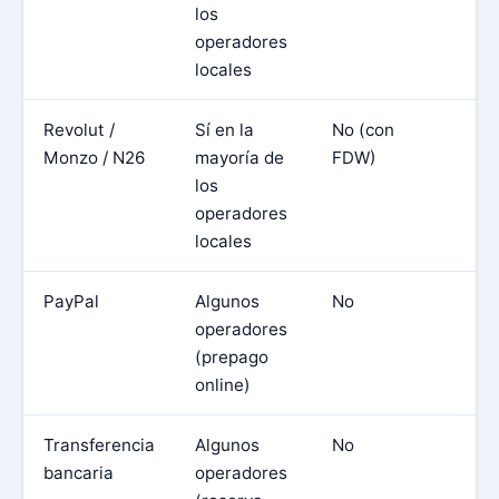
los
ta
operadores
locales
Revolut /
Sí en la
No (con
Us
Monzo / N26
mayoría de
FDW)
d
los
b
operadores
di
locales
PayPal
Algunos
No
O
operadores
d
(prepago
p
online)
on
Transferencia
Algunos
No
Es
bancaria
operadores
de