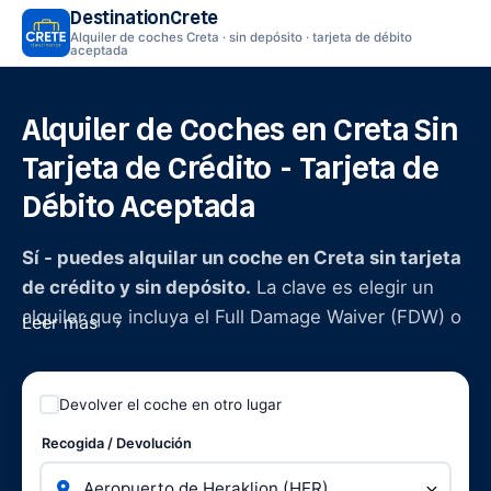
DestinationCrete
Alquiler de coches Creta · sin depósito · tarjeta de débito
aceptada
Alquiler de Coches en Creta Sin
Tarjeta de Crédito - Tarjeta de
Débito Aceptada
Sí - puedes alquilar un coche en Creta sin tarjeta
de crédito y sin depósito.
La clave es elegir un
alquiler que incluya el Full Damage Waiver (FDW) o
Leer más
el Seguro Premium: cuando tu responsabilidad se
reduce a cero, la empresa de alquiler no tiene
ninguna razón para bloquear fondos en tu tarjeta ni
Devolver el coche en otro lugar
exigir un depósito de garantía. La mayoría de los
Recogida / Devolución
operadores locales cretenses lo ofrecen de forma