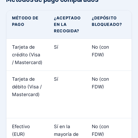
MÉTODO DE
¿ACEPTADO
¿DEPÓSITO
I
PAGO
EN LA
BLOQUEADO?
P
RECOGIDA?
Tarjeta de
Sí
No (con
E
crédito (Visa
FDW)
- 
/ Mastercard)
fl
Tarjeta de
Sí
No (con
Vi
débito (Visa /
FDW)
si
Mastercard)
ta
d
cr
Efectivo
Sí en la
No (con
L
(EUR)
mayoría de
FDW)
si