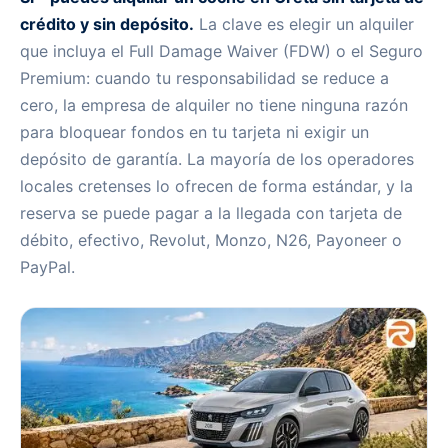
crédito y sin depósito.
La clave es elegir un alquiler
que incluya el Full Damage Waiver (FDW) o el Seguro
Premium: cuando tu responsabilidad se reduce a
cero, la empresa de alquiler no tiene ninguna razón
para bloquear fondos en tu tarjeta ni exigir un
depósito de garantía. La mayoría de los operadores
Alquiler de coches en Creta sin tarjeta de crédito ni
depósito
locales cretenses lo ofrecen de forma estándar, y la
reserva se puede pagar a la llegada con tarjeta de
débito, efectivo, Revolut, Monzo, N26, Payoneer o
PayPal.